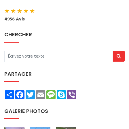
★
★
★
★
★
4956 Avis
CHERCHER
PARTAGER
Share
Facebook
Twitter
Email
Message
Skype
Viber
GALERIE PHOTOS