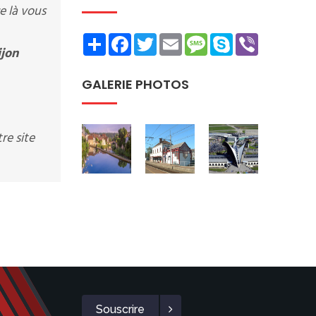
e là vous
Share
Facebook
Twitter
Email
Message
Skype
Viber
ijon
GALERIE PHOTOS
re site
Souscrire