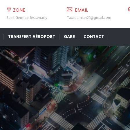
ZONE
EMAIL
Saint Germain les senailly
Taxi.damian21@gmail.com
TRANSFERT AÉROPORT
GARE
CONTACT