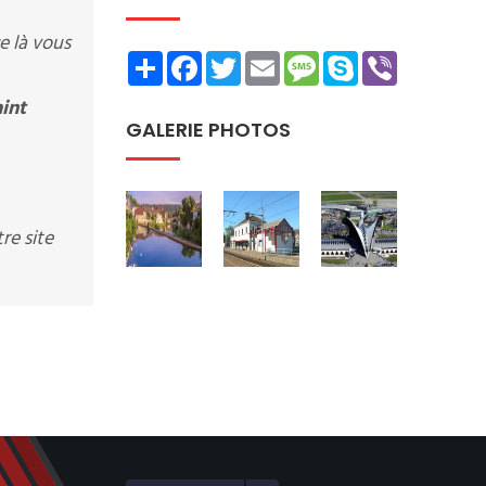
e là vous
Share
Facebook
Twitter
Email
Message
Skype
Viber
int
GALERIE PHOTOS
re site