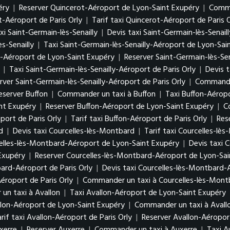
péry
|
Reserver Quincerot-Aéroport de Lyon-Saint Exupéry
|
Comma
t-Aéroport de Paris Orly
|
Tarif taxi Quincerot-Aéroport de Paris O
xi Saint-Germain-lès-Senailly
|
Devis taxi Saint-Germain-lès-Senaill
s-Senailly
|
Taxi Saint-Germain-lès-Senailly-Aéroport de Lyon-Sa
ly-Aéroport de Lyon-Saint Exupéry
|
Reserver Saint-Germain-lès-Se
y
|
Taxi Saint-Germain-lès-Senailly-Aéroport de Paris Orly
|
Devis t
rver Saint-Germain-lès-Senailly-Aéroport de Paris Orly
|
Commander
eserver Buffon
|
Commander un taxi à Buffon
|
Taxi Buffon-Aérop
int Exupéry
|
Reserver Buffon-Aéroport de Lyon-Saint Exupéry
|
C
port de Paris Orly
|
Tarif taxi Buffon-Aéroport de Paris Orly
|
Res
d
|
Devis taxi Courcelles-lès-Montbard
|
Tarif taxi Courcelles-lè
elles-lès-Montbard-Aéroport de Lyon-Saint Exupéry
|
Devis taxi 
 Exupéry
|
Reserver Courcelles-lès-Montbard-Aéroport de Lyon-Sa
ard-Aéroport de Paris Orly
|
Devis taxi Courcelles-lès-Montbard-A
éroport de Paris Orly
|
Commander un taxi à Courcelles-lès-Montb
un taxi à Avallon
|
Taxi Avallon-Aéroport de Lyon-Saint Exupéry
llon-Aéroport de Lyon-Saint Exupéry
|
Commander un taxi à Avall
rif taxi Avallon-Aéroport de Paris Orly
|
Reserver Avallon-Aéroport