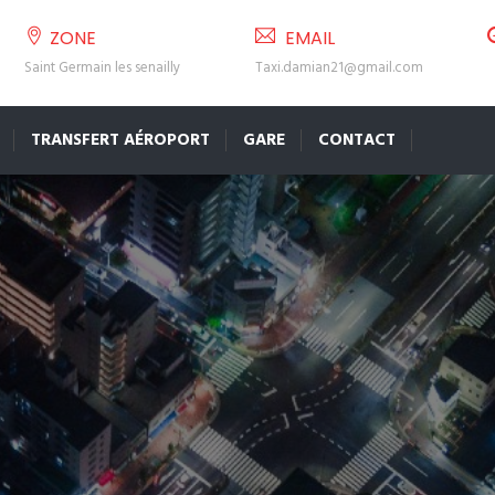
ZONE
EMAIL
Saint Germain les senailly
Taxi.damian21@gmail.com
TRANSFERT AÉROPORT
GARE
CONTACT