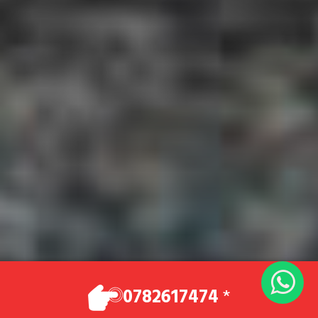
VOTRE TAXI
0782617474
*
Vos déplacements en toute sécurité et dans