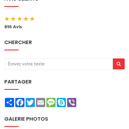
★
★
★
★
★
895 Avis
CHERCHER
PARTAGER
Share
Facebook
Twitter
Email
Message
Skype
Viber
GALERIE PHOTOS